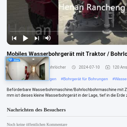
Mobiles Wasserbohrgerät mit Traktor / Bohrl
Bohrmaschine für Bohrlöcher
2024-07-10
120 Ans
#
Ausrüstung für Bohrungen
#
Bohrgerät für Bohrungen
#
Wasse
Beförderbare Wasserbohrmaschine/Bohrlochbohrmaschine mit Zu
mm ist dieses kleine Wasserbohrgerät in der Lage, tief in die Erde z
Nachrichten des Besuchers
Noch keine öffentlichen Kommentare