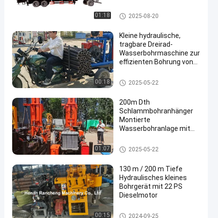
Bohrmaschine für Bohrlöcher
01:18
2025-08-20
Kleine hydraulische,
tragbare Dreirad-
Wasserbohrmaschine zur
effizienten Bohrung von
Bohrungen
Bohrmaschine für Bohrlöcher
00:18
2025-05-22
200m Dth
Schlammbohranhänger
Montierte
Wasserbohranlage mit
45kw Diesel
Bohrmaschine für Bohrlöcher
01:07
2025-05-22
130 m / 200 m Tiefe
Hydraulisches kleines
Bohrgerät mit 22 PS
Dieselmotor
Bohrmaschine für Bohrlöcher
00:15
2024-09-25