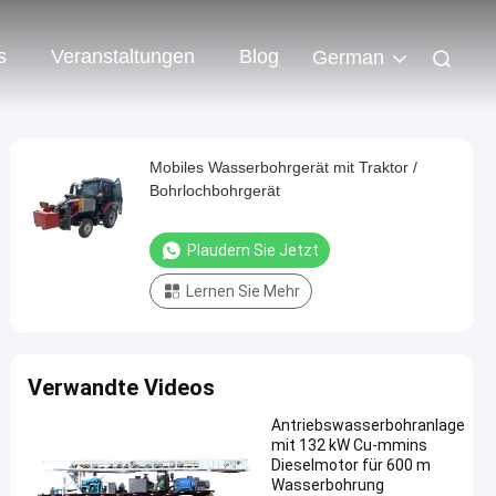
s
Veranstaltungen
Blog
German
Mobiles Wasserbohrgerät mit Traktor /
Bohrlochbohrgerät
Plaudern Sie Jetzt
Lernen Sie Mehr
Verwandte Videos
Antriebswasserbohranlage
mit 132 kW Cu-mmins
Dieselmotor für 600 m
Wasserbohrung