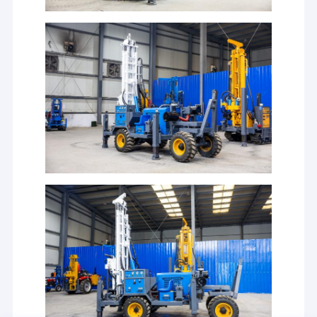
Bohrluftkompressor
Bohrschlammpumpe
Werkzeuge für Bohrgeräte
Geophysikalische Vermessungsausrüstung
Ziegelstein-Produktionsmaschine
Andere