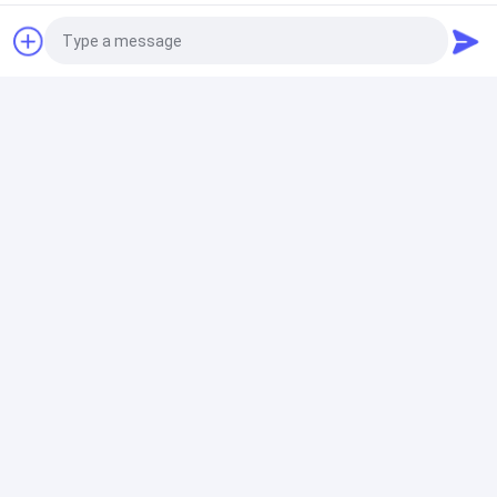
Photo
Video Call
Audio Call