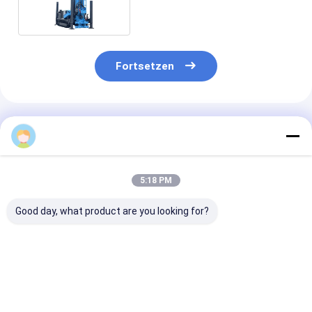
Fortsetzen
Empfohlene Produkte
5:18 PM
Good day, what product are you looking for?
200 m
RCF260WT
180m Hydrauli
Raupenbrunnenbohrgerät
Hydraulischer
Crawler Komp
| Für Bewässerung,
Traktor
Mini-
Geothermie und
Wasserbohrmaschine
Wasserbohrma
Lichtforschung
100 PS
für mittlere
Bestpreis
Bestpreis
Bestprei