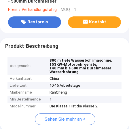
- 500mm Durchmesser
Preis：Verhandlungsfähig
MOQ：1
Bestpreis
Kontakt
Produkt-Beschreibung
,
800 m tiefe Wasserbohrmaschine
,
153KW-Motorbohrgeräte
Ausgesucht
140 mm bis 500 mm Durchmesser
Wasserbohrung
Herkunftsort
China
Lieferzeit
10-15 Arbeitstage
Markenname
RanCheng
Min Bestellmenge
1
Modellnummer
Die Klasse 1 ist die Klasse 2
Sehen Sie mehr an