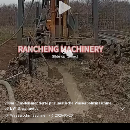
200m Crawler-montierte pneumatische Wasserbohrmaschine
58 kW Dieselmotor
Wasserbohrmaschine
2026-05-20