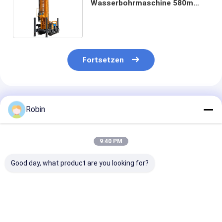
Wasserbohrmaschine 580m
Bohrtiefe 132KW Motor
Fortsetzen
Empfohlene Produkte
Robin
9:40 PM
Good day, what product are you looking for?
200 m
RCF260WT
180m Hydrauli
Raupenbrunnenbohrgerät
Hydraulischer
Crawler Komp
| Für Bewässerung,
Traktor
Mini-