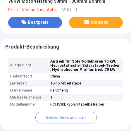
70KW Motorleistung 50mm - 300mm Bohrdia
Preis：Verhandlungsfähig
MOQ：1
Bestpreis
Kontakt
Produkt-Beschreibung
,
Antrieb für Solarkollektoren 70 kW
Ausgesucht
Hydrostatischer Solarstapel-Treiber
,
Hydraulischer Pfahlantrieb 70 kW
Herkunftsort
China
Lieferzeit
10-15 Arbeitstage
Markenname
RanCheng
Min Bestellmenge
1
Modellnummer
RCH530D-Solarstapelbetreiber
Sehen Sie mehr an