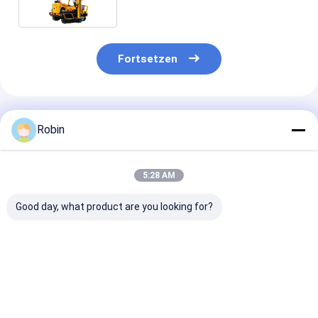
Bohrdia
Fortsetzen
Empfohlene Produkte
Robin
5:28 AM
Good day, what product are you looking for?
RCKM-30S Miniatur-
Hochwertige voll
30m tiefe
Spiralbohrer
hydraulische
Solarstapel-
Pfahlbohrung für
Pilingmaschine
Fahrzeuge mit
Fundamente Mikro-
RCKM-30S
Dieselmotor
Pfähle zum Verkauf
Bestpreis
Bestpreis
Bestprei