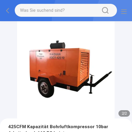
2
/
2
425CFM Kapazität Bohrluftkompressor 10bar