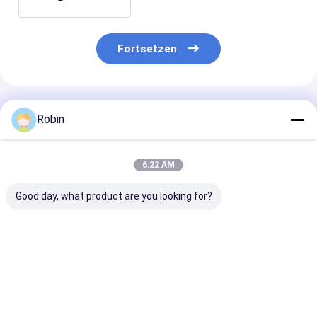
Fortsetzen
Empfohlene Produkte
Robin
6:22 AM
Good day, what product are you looking for?
S125D
29m³/Min (1025cfm)
KSCY-400/14.
Luftkompressor mit
Luftkompressor
400cfm Diesel
410 kW Cu-mmins
Luftleistung:
Schraubenkom
Motor für 300-400m
1036CFM
tragbar, mit C
Bohrungen
Arbeitsdruck: 23bar
mmins-Motor
Bestpreis
Bestpreis
Bestprei
400PS Yuchai Motor