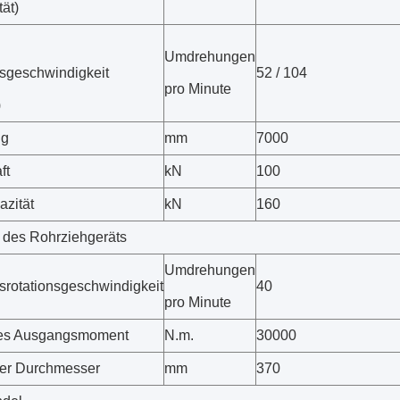
tät)
Umdrehungen
sgeschwindigkeit
52 / 104
pro Minute
)
ng
mm
7000
ft
kN
100
zität
kN
160
des Rohrziehgeräts
Umdrehungen
rotationsgeschwindigkeit
40
pro Minute
es Ausgangsmoment
N.m.
30000
er Durchmesser
mm
370