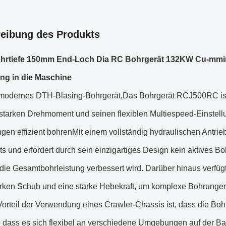
eibung des Produkts
hrtiefe 150mm End-Loch Dia RC Bohrgerät 132KW Cu-mmi
ng in die Maschine
modernes DTH-Blasing-Bohrgerät,Das Bohrgerät RCJ500RC ist 
sstarken Drehmoment und seinen flexiblen Multiespeed-Einstell
en effizient bohrenMit einem vollständig hydraulischen Antrie
s und erfordert durch sein einzigartiges Design kein aktives Bohr
die Gesamtbohrleistung verbessert wird. Darüber hinaus verfüg
arken Schub und eine starke Hebekraft, um komplexe Bohrungen 
orteil der Verwendung eines Crawler-Chassis ist, dass die Boh
so dass es sich flexibel an verschiedene Umgebungen auf der 