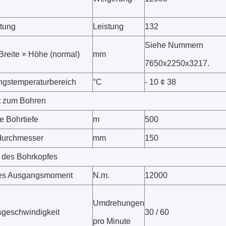
stung
Leistung
132
Siehe Nummern
Breite × Höhe (normal)
mm
7650x2250x3217.
gstemperaturbereich
°C
- 10 ¢ 38
t zum Bohren
e Bohrtiefe
m
500
durchmesser
mm
150
 des Bohrkopfes
es Ausgangsmoment
N.m.
12000
Umdrehungen
sgeschwindigkeit
30 / 60
pro Minute