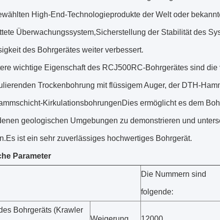
ewählten High-End-Technologieprodukte der Welt oder bekann
tete Überwachungssystem,Sicherstellung der Stabilität des Sys
igkeit des Bohrgerätes weiter verbessert.
tere wichtige Eigenschaft des RCJ500RC-Bohrgerätes sind die v
rkulierenden Trockenbohrung mit flüssigem Auger, der DTH-Ha
ammschicht-KirkulationsbohrungenDies ermöglicht es dem Bohrg
denen geologischen Umgebungen zu demonstrieren und untersc
.Es ist ein sehr zuverlässiges hochwertiges Bohrgerät.
che Parameter
Die Nummern sind
folgende:
des Bohrgeräts (Krawler
Weigerung
12000