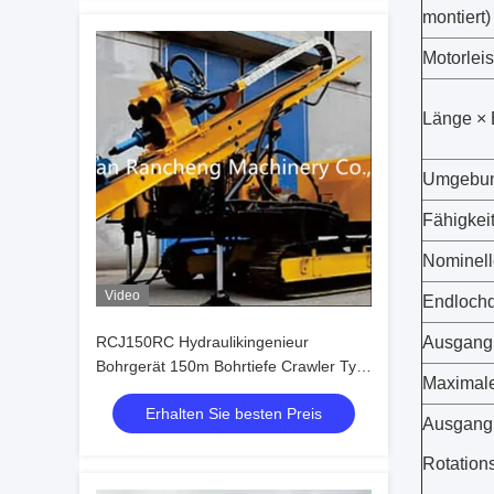
montiert)
Motorlei
Länge × 
Umgebun
Fähigkei
Nominell
Video
Endloch
RCJ150RC Hydraulikingenieur
Ausgang
Bohrgerät 150m Bohrtiefe Crawler Typ
Maximal
Hydraulik RC Bohrmaschine
Erhalten Sie besten Preis
Ausgang
Rotation