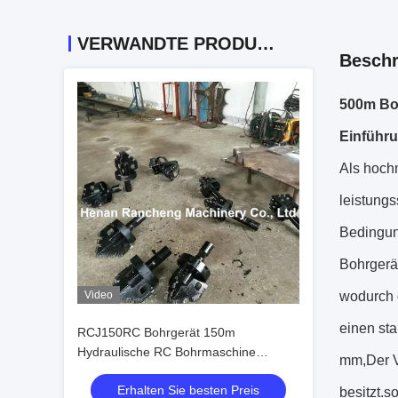
VERWANDTE PRODUKTE
Beschr
500m Bo
Einführu
Als hoch
leistung
Bedingung
Bohrgerät
Video
wodurch 
einen st
RCJ150RC Bohrgerät 150m
Hydraulische RC Bohrmaschine
mm,Der V
8000N.M Maximaldrehmoment
Erhalten Sie besten Preis
besitzt.