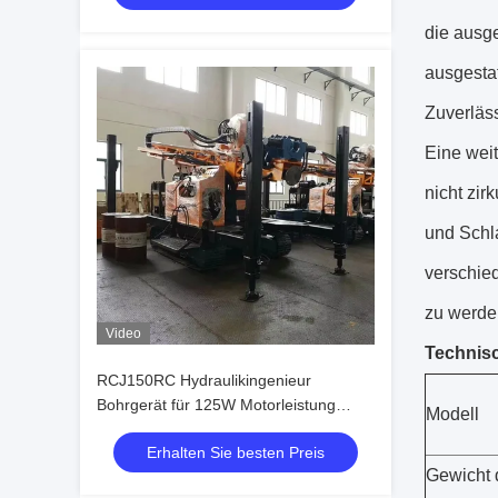
die ausg
ausgestat
Zuverläss
Eine wei
nicht zi
und Schl
verschie
zu werden
Video
Technis
RCJ150RC Hydraulikingenieur
Bohrgerät für 125W Motorleistung
Modell
8000N.M Max-Ausgangsmoment
Erhalten Sie besten Preis
Gewicht 