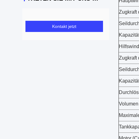
Hauptwi
Zugkraft 
Seildurc
Kontakt jetzt
Kapazität
Hilfswind
Zugkraft 
Seildurc
Kapazität
Durchlös
Volumen
Maximale
Tankkapa
Motor (C