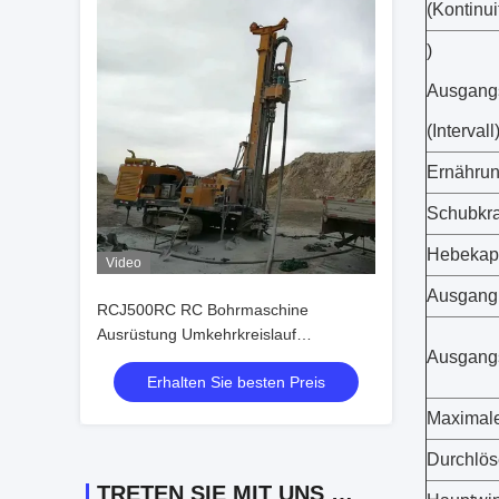
(Kontinui
)
Ausgang
(Intervall
Ernähru
Schubkra
Hebekapa
Video
Ausgang 
RCJ500RC RC Bohrmaschine
Ausrüstung Umkehrkreislauf
Ausgangs
Bohrfelsmaschine Ausrüstung
Erhalten Sie besten Preis
Maximal
Durchlös
TRETEN SIE MIT UNS IN VERBINDUNG