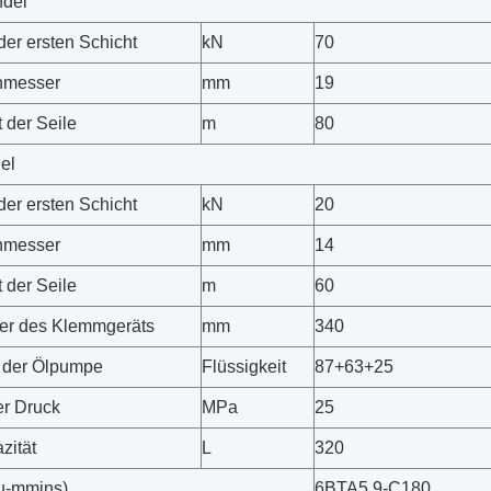
ndel
der ersten Schicht
kN
70
hmesser
mm
19
 der Seile
m
80
el
der ersten Schicht
kN
20
hmesser
mm
14
 der Seile
m
60
er des Klemmgeräts
mm
340
 der Ölpumpe
Flüssigkeit
87+63+25
r Druck
MPa
25
zität
L
320
u-mmins)
6BTA5.9-C180