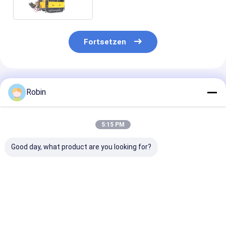
Tiefe
Fortsetzen
Empfohlene Produkte
Robin
5:15 PM
Good day, what product are you looking for?
RCJ2000C
Crawler Mounted
Bergbau-Diam
Kernbohrgerät für
Full Hydraulic Core
RCJ1000C
die
Drilling Rig
Kernbohranlag
Mineralexploration
Underground With
Geotechnisch
und
77.3KW Yuchai
Bohranlage
Bestpreis
Bestpreis
Bestprei
Probenkernbohrung
Engine
Explorationsb