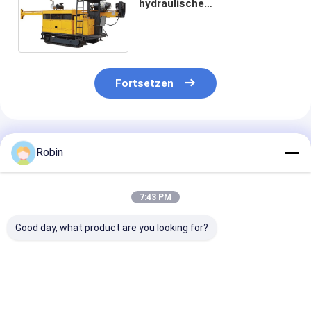
hydraulische
Kernbohrmaschine 300 m -
1000 m Tiefe 180 PS
Dieselmotor
Fortsetzen
Empfohlene Produkte
Robin
7:43 PM
Good day, what product are you looking for?
RCJ2000C
Crawler Mounted
Bergbau-Diam
Kernbohrgerät für
Full Hydraulic Core
RCJ1000C
die
Drilling Rig
Kernbohranlag