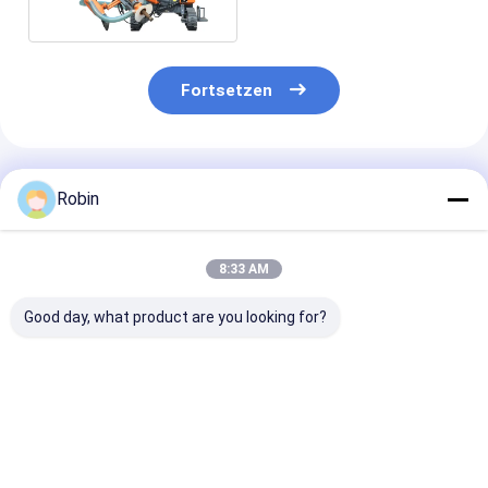
Dieselmotor
Fortsetzen
Empfohlene Produkte
Robin
8:33 AM
Good day, what product are you looking for?
Drill Depth 40-45m
Integrierter Typ
Hydraulische
Hydraulic DTH
Tragbares DTH-Bohr
Oberflächen-D
Drilling Rig Both
GeräT Bergbau
das-Loch getr
Rotary And Hammer
Harter Fels
(DTH) Bohrger
Drilling
Sprengloch
3200 N.M
Bestpreis
Bestpreis
Bestprei
Hydraulik DTH-Bohr
Drehmoment