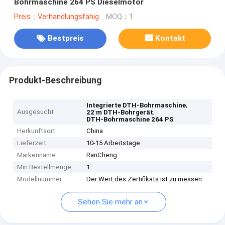
Bohrmaschine 264 PS Dieselmotor
Preis：Verhandlungsfähig
MOQ：1
Bestpreis
Kontakt
Produkt-Beschreibung
,
Integrierte DTH-Bohrmaschine
Ausgesucht
,
22 m DTH-Bohrgerät
DTH-Bohrmaschine 264 PS
Herkunftsort
China
Lieferzeit
10-15 Arbeitstage
Markenname
RanCheng
Min Bestellmenge
1
Modellnummer
Der Wert des Zertifikats ist zu messen.
Sehen Sie mehr an