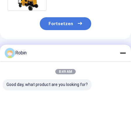
Fortsetzen
Empfohlene Produkte
Robin
8:49 AM
Good day, what product are you looking for?
RCKM-30S Miniatur-
Hochwertige voll
30m tiefe
Spiralbohrer
hydraulische
Solarstapel-
Pfahlbohrung für
Pilingmaschine
Fahrzeuge mit
Fundamente Mikro-
RCKM-30S
Dieselmotor
Pfähle zum Verkauf
Bestpreis
Bestpreis
Bestprei