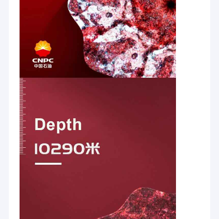
Bohrluftkompressor
Bohrschlammpumpe
Werkzeuge für Bohrgeräte
Geophysikalische Vermessungsausrüstung
Ziegelstein-Produktionsmaschine
Andere