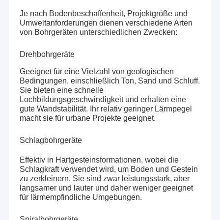
Bohrwerkzeuge seit ihrer Gründung im Jahr 2010.Das
Über uns
Unternehmen hat sich allmählich einen guten Ruf und
Je nach Bodenbeschaffenheit, Projektgröße und
Umweltanforderungen dienen verschiedene Arten
Einfluss in der Branche erworben..
Werksbesichtigung
von Bohrgeräten unterschiedlichen Zwecken:
Im Laufe der Jahre haben wir uns immer an das Prinzip
der Qualität gehalten und uns verpflichtet, unseren
Qualitätskontrolle
Drehbohrgeräte
Kunden hochwertige, leistungsstarke Bohrgeräte zur
Verfügung zu stellen.Unsere Bohrgeräte haben nicht nur
Geeignet für eine Vielzahl von geologischen
Kontakt mit uns
leistungsstarke Bohrmöglichkeiten, sondern sind auch
Bedingungen, einschließlich Ton, Sand und Schluff.
Sie bieten eine schnelle
einfach zu bedienenAls wesentliche Hilfsgeräte für
Neuigkeiten
Lochbildungsgeschwindigkeit und erhalten eine
Bohrungen, die für die Erschließung vonSchlammpumpen
gute Wandstabilität. Ihr relativ geringer Lärmpegel
und Luftkompressoren haben ebenfalls große
Rechtssachen
macht sie für urbane Projekte geeignet.
Aufmerksamkeit erhalten, um ihren stabilen und
effizienten Betrieb zu gewährleisten..
Blog
Schlagbohrgeräte
Effektiv in Hartgesteinsformationen, wobei die
Bitte um ein Angebot
Schlagkraft verwendet wird, um Boden und Gestein
zu zerkleinern. Sie sind zwar leistungsstark, aber
langsamer und lauter und daher weniger geeignet
Unser Agent im Ausland
für lärmempfindliche Umgebungen.
Wasserbohrmaschine
Wir haben bereits professionelle Agenten in Bulgarien,
Spiralbohrgeräte