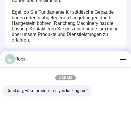
Bauen übereinstimmen.
Egal, ob Sie Fundamente für städtische Gebäude
bauen oder in abgelegenen Umgebungen durch
Hartgestein bohren, Rancheng Machinery hat die
Lösung. Kontaktieren Sie uns noch heute, um mehr
über unsere Produkte und Dienstleistungen zu
erfahren.
Robin
Empfohlene Produkte
2:35 AM
Good day, what product are you looking for?
Hydraulische
350m Tiefe
RCF280C
Pneumatische
Lastwagen
Wasserbohrge
Wasserbohrgeräte
montierte
mit
500m Bohrtiefe
Bohrmaschine /
Hydraulikbohr