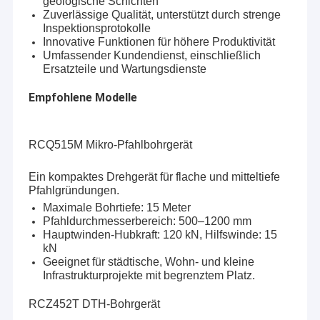
geologische Schichten
Bohrluftkompressor
Zuverlässige Qualität, unterstützt durch strenge
Inspektionsprotokolle
Bohrschlammpumpe
Innovative Funktionen für höhere Produktivität
Umfassender Kundendienst, einschließlich
Werkzeuge für Bohrgeräte
Ersatzteile und Wartungsdienste
Empfohlene Modelle
Geophysikalische Vermessungsausrüstung
Ziegelstein-Produktionsmaschine
RCQ515M Mikro-Pfahlbohrgerät
Andere
Ein kompaktes Drehgerät für flache und mitteltiefe
Pfahlgründungen.
Maximale Bohrtiefe: 15 Meter
Pfahldurchmesserbereich: 500–1200 mm
Hauptwinden-Hubkraft: 120 kN, Hilfswinde: 15
kN
Geeignet für städtische, Wohn- und kleine
Infrastrukturprojekte mit begrenztem Platz.
RCZ452T DTH-Bohrgerät