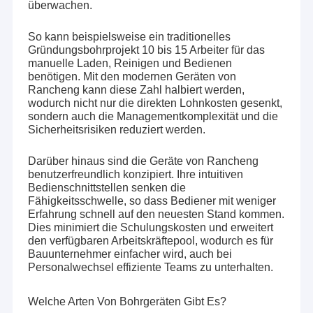
überwachen.
So kann beispielsweise ein traditionelles
Gründungsbohrprojekt 10 bis 15 Arbeiter für das
manuelle Laden, Reinigen und Bedienen
benötigen. Mit den modernen Geräten von
Rancheng kann diese Zahl halbiert werden,
wodurch nicht nur die direkten Lohnkosten gesenkt,
sondern auch die Managementkomplexität und die
Sicherheitsrisiken reduziert werden.
Darüber hinaus sind die Geräte von Rancheng
benutzerfreundlich konzipiert. Ihre intuitiven
Bedienschnittstellen senken die
Fähigkeitsschwelle, so dass Bediener mit weniger
Erfahrung schnell auf den neuesten Stand kommen.
Dies minimiert die Schulungskosten und erweitert
Zu Hause
den verfügbaren Arbeitskräftepool, wodurch es für
Bauunternehmer einfacher wird, auch bei
Henan Rancheng Machinery Co., Ltd., mit Sitz in der
Produkte
Personalwechsel effiziente Teams zu unterhalten.
historisch berühmten Stadt Zhengzhou, Provinz Henan,
China, hat sich dem Design und der Herstellung von
VR-Show
Welche Arten Von Bohrgeräten Gibt Es?
Bohrgeräten, Schlammpumpen,Luftkompressoren, und