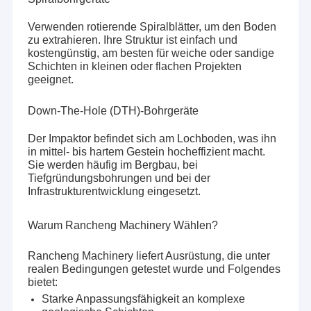
Russland, Rumänien und Serbien.Diese erfahrenen
Wasserbohrgerät
Vertreter bieten nicht nur genaue Empfehlungen für die
Verwenden rotierende Spiralblätter, um den Boden
Auswahl der Ausrüstung, sondern auch umfassende
Portable Wasserbohrmaschine
zu extrahieren. Ihre Struktur ist einfach und
technische Unterstützung, einschließlich der Installation
kostengünstig, am besten für weiche oder sandige
und Inbetriebnahme der Ausrüstung, der routinemäßigen
Schichten in kleinen oder flachen Projekten
Bohrmaschine für Bohrlöcher
Wartung und der Fehlerbehebung.
geeignet.
Drehbohranlage
Mit der Unterstützung von lokalen Agenten können Sie
Down-The-Hole (DTH)-Bohrgeräte
eine zeitnahe, effiziente Kommunikation und einen
zuverlässigen Kundendienst genießen, der ein
Solarstapel-Fahrer
Der Impaktor befindet sich am Lochboden, was ihn
reibungsloses und sorgenfreies Einkaufs- und
in mittel- bis hartem Gestein hocheffizient macht.
Nutzungserlebnis gewährleistet.
DTH-Bohrgerät
Sie werden häufig im Bergbau, bei
Tiefgründungsbohrungen und bei der
Wir heißen neue Partner aus mehr Ländern herzlich
Infrastrukturentwicklung eingesetzt.
Kernbohranlage
willkommen, die mit uns qualitativ hochwertige Bohrgeräte
und professionelle Dienstleistungen für Kunden weltweit
Maschinenbau-Bohrgerät
Warum Rancheng Machinery Wählen?
anbieten.
RC-Bohrgerät
Rancheng Machinery liefert Ausrüstung, die unter
realen Bedingungen getestet wurde und Folgendes
bietet:
HDD-Bohrgerät
Starke Anpassungsfähigkeit an komplexe