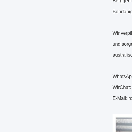
Berggebie
Bohrfähi
Wir verpf
und sorg
australis
WhatsAp
WirChat:
E-Mail: 