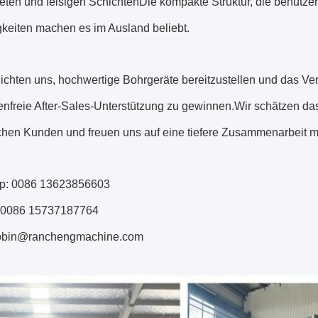
ten und felsigen SchichtenDie kompakte Struktur, die benutzer
gkeiten machen es im Ausland beliebt.
lichten uns, hochwertige Bohrgeräte bereitzustellen und das V
enfreie After-Sales-Unterstützung zu gewinnen.Wir schätzen da
chen Kunden und freuen uns auf eine tiefere Zusammenarbeit mi
p: 0086 13623856603
 0086 15737187764
robin@ranchengmachine.com