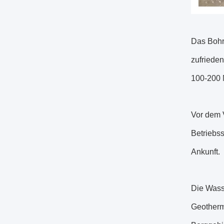
Das Bohrg
zufrieden
100-200 M
Vor dem V
Betriebss
Ankunft.
Die Wass
Geotherm