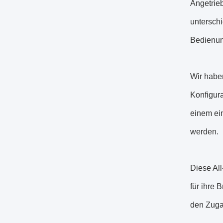
Angetrieb
unterschi
Bedienun
Wir habe
Konfigura
einem ei
werden.
Diese Al
für ihre
den Zuga