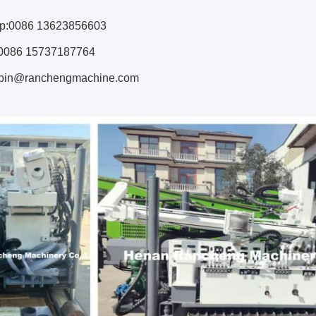
p:0086 13623856603
0086 15737187764
obin@ranchengmachine.com