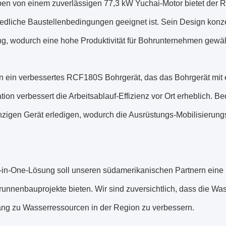
en von einem zuverlässigen 77,3 kW Yuchai-Motor bietet der RC
edliche Baustellenbedingungen geeignet ist. Sein Design konzent
g, wodurch eine hohe Produktivität für Bohrunternehmen gewähr
n ein verbessertes RCF180S Bohrgerät, das das Bohrgerät mit 
tion verbessert die Arbeitsablauf-Effizienz vor Ort erheblich. 
nzigen Gerät erledigen, wodurch die Ausrüstungs-Mobilisierung
l-in-One-Lösung soll unseren südamerikanischen Partnern eine 
 Brunnenbauprojekte bieten. Wir sind zuversichtlich, dass die
ng zu Wasserressourcen in der Region zu verbessern.