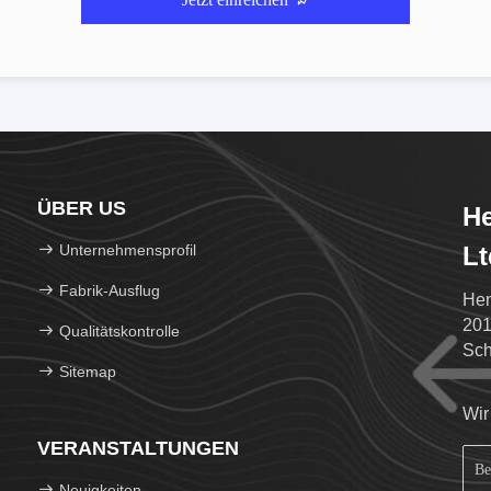
ÜBER US
He
Unternehmensprofil
Lt
Fabrik-Ausflug
Hen
201
Qualitätskontrolle
Sch
Sitemap
Boh
Wir
VERANSTALTUNGEN
Neuigkeiten