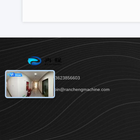
Tel.：86--13623856603
E-Mail：robin@ranchengmachine.com