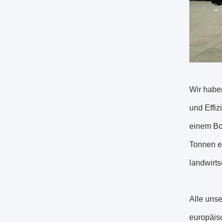
Wir habe
und Effi
einem Bo
Tonnen e
landwirt
Alle unse
europäisc