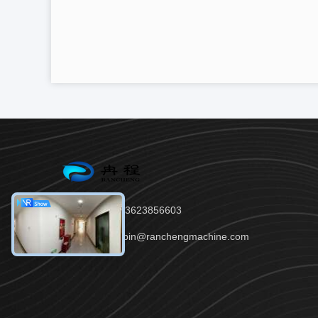
Tel.：86--13623856603
E-Mail：robin@ranchengmachine.com