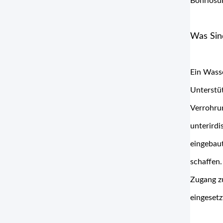
Bohrlösun
Was Sin
Ein Wass
Unterstü
Verrohru
unterirdi
eingebau
schaffen.
Zugang z
eingesetz