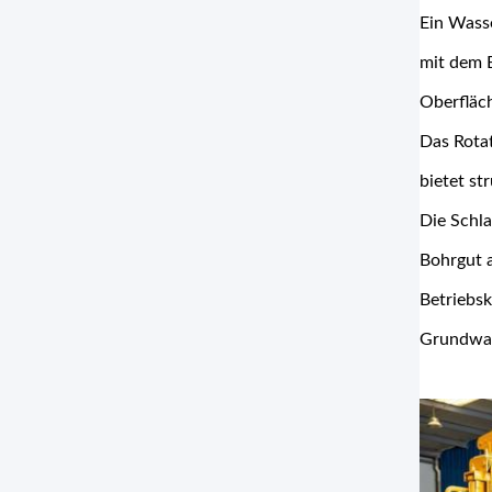
Ein Wass
mit dem 
Oberfläch
Das Rota
bietet st
Die Schl
Bohrgut a
Betriebsk
Grundwass