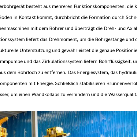
erbohrgerät besteht aus mehreren Funktionskomponenten, die ko
Boden in Kontakt kommt, durchbricht die Formation durch Schne
enmaschinen mit dem Bohrer und überträgt die Dreh- und Axialkr
tionssystem liefert das Drehmoment, um die Bohrgestänge und d
rukturelle Unterstützung und gewährleistet die genaue Position
ammpumpe und das Zirkulationssystem liefern Bohrflüssigkeit, 
us dem Bohrloch zu entfernen. Das Energiesystem, das hydraulisc
omponenten mit Energie. Schließlich stabilisieren Brunnenverroh
er, um einen Wandkollaps zu verhindern und die Wasserqualität