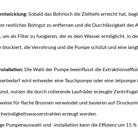
ntwicklung:
Sobald das Bohrloch die Zieltiefe erreicht hat, be
um restliches Bohrgut zu entfernen und die Durchlässigkeit des A
rt, um als Filter zu fungieren, der es dem Wasser ermöglicht, in
e blockiert, die Verrohrung und die Pumpe schützt und eine langfr
stallation:
Die Wahl der Pumpe beeinflusst die Extraktionseffiz
erbedarf wird entweder eine Tauchpumpe oder eine Jetpumpe ins
sind, nutzen die durch rotierende Laufräder erzeugte Zentrifu
rweise für flache Brunnen verwendet und basieren auf Druckunt
hwindigkeitswasserstrahlen erzeugt werden.
ige Pumpenauswahl und -installation kann die Effizienz um 15 %