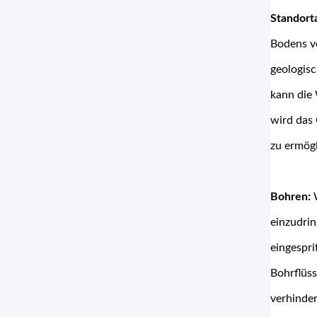
Standort
Bodens v
geologis
kann die 
wird das 
zu ermögl
Bohren:
W
einzudri
eingespri
Bohrflüss
verhinder