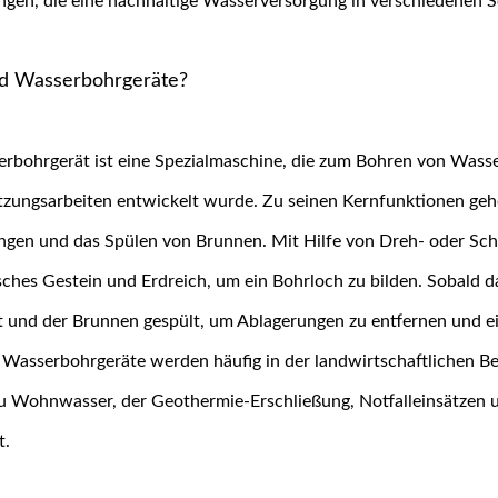
gen, die eine nachhaltige Wasserversorgung in verschiedenen S
d Wasserbohrgeräte?
erbohrgerät ist eine Spezialmaschine, die zum Bohren von Was
tzungsarbeiten entwickelt wurde. Zu seinen Kernfunktionen ge
ngen und das Spülen von Brunnen. Mit Hilfe von Dreh- oder Sch
sches Gestein und Erdreich, um ein Bohrloch zu bilden. Sobald da
t und der Brunnen gespült, um Ablagerungen zu entfernen und e
 Wasserbohrgeräte werden häufig in der landwirtschaftlichen B
u Wohnwasser, der Geothermie-Erschließung, Notfalleinsätzen 
t.