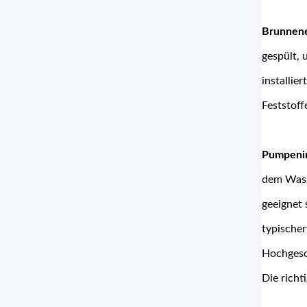
Brunnene
gespült, 
installie
Feststoff
Pumpenin
dem Wass
geeignet 
typische
Hochgesc
Die richt