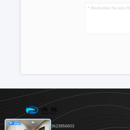
Tel.：86--13623856603