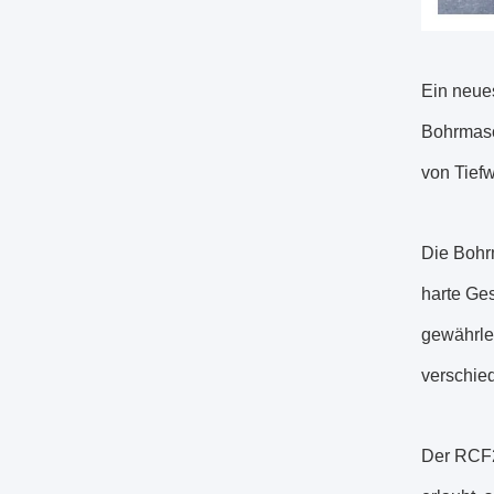
Ein neue
Bohrmasc
von Tief
Die Bohrm
harte Ge
gewährle
verschie
Der RCF2