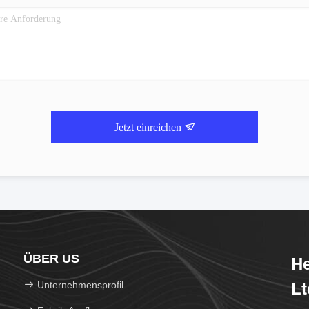
Jetzt einreichen
ÜBER US
He
Unternehmensprofil
Lt