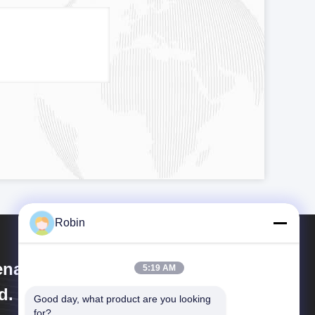
Robin
nan Rancheng Machinery Co.,
5:19 AM
d.
Good day, what product are you looking 
for?