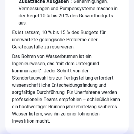
Zusätzliche Ausgaben
：Genehmigungen,
Vermessungen und Pumpensysteme machen in
der Regel 10 % bis 20 % des Gesamtbudgets
aus.
Es ist ratsam, 10 % bis 15 % des Budgets für
unerwartete geologische Probleme oder
Geräteausfälle zu reservieren.
Das Bohren von Wasserbrunnen ist ein
Ingenieurwesen, das "mit dem Untergrund
kommuniziert". Jeder Schritt von der
Standortauswahl bis zur Fertigstellung erfordert
wissenschaftliche Entscheidungsfindung und
sorgfältige Durchführung. Für Unerfahrene werden
professionelle Teams empfohlen – schließlich kann
Zu Hause
ein hochwertiger Brunnen jahrzehntelang sauberes
Henan Rancheng Machinery Co., Ltd., mit Sitz in der
Produkte
Wasser liefern, was ihn zu einer lohnenden
historisch berühmten Stadt Zhengzhou, Provinz Henan,
Investition macht.
China, hat sich dem Design und der Herstellung von
VR-Show
Bohrgeräten, Schlammpumpen,Luftkompressoren, und