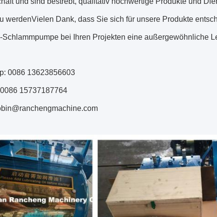
haft und sind bestrebt, qualitativ hochwertige Produkte und Die
u werdenVielen Dank, dass Sie sich für unsere Produkte entschi
Schlammpumpe bei Ihren Projekten eine außergewöhnliche Lei
p: 0086 13623856603
 0086 15737187764
robin@ranchengmachine.com