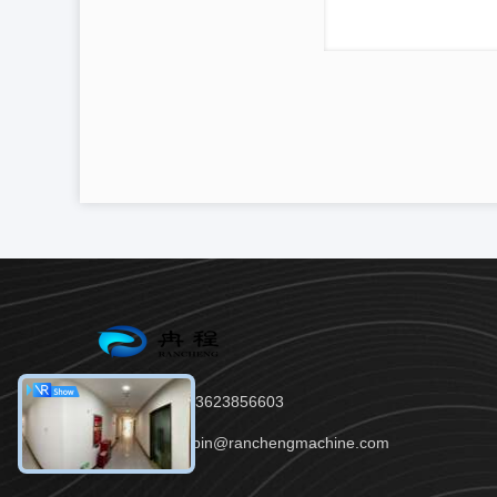
Tel.：86--13623856603
E-Mail：robin@ranchengmachine.com