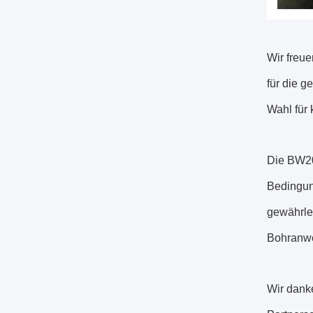
Wir freu
für die g
Wahl für 
Die BW20
Bedingung
gewährle
Bohranwen
Wir danke