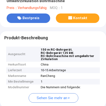
Umkehrzirkulation Bohrmaschine
Preis：Verhandlungsfähig
MOQ：1
Bestpreis
Kontakt
Produkt-Beschreibung
,
150 m RC-Bohrgerät
,
RC-Bohrgerät 125 kW
Ausgesucht
RC-Bohrmaschine mit umgekehrter
Zirkulation
Herkunftsort
China
Lieferzeit
10-15 Arbeitstage
Markenname
RanCheng
Min Bestellmenge
1
Modellnummer
Die Nummern sind folgende:
Sehen Sie mehr an