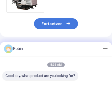
Bohrmaschine
Fortsetzen
Empfohlene Produkte
Robin
5:38 AM
Good day, what product are you looking for?
500m Bohrtiefe RC
RCJ150RC Bohrgerät
RCJ150RC
Bohrmaschine
150m Hydraulische
Hydraulikinge
132KW 150mm Ende
RC Bohrmaschine
Bohrgerät für
Loch Dia
8000N.M
Motorleistung
Maximaldrehmoment
8000N.M Max-
Bestpreis
Bestpreis
Bestprei